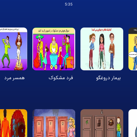
5:35
بیمار دروغگو
فرد مشکوک
همسر مرد