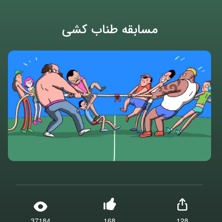
مسابقه طناب کشی
37184
168
128