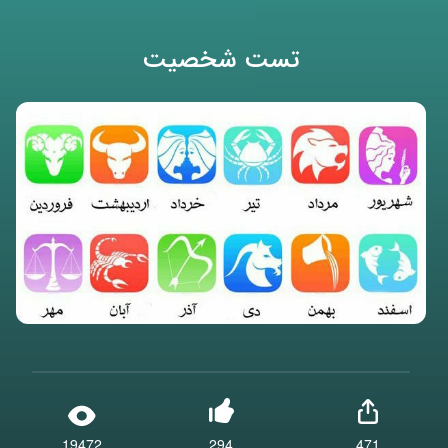
تست شخصیت
19472
294
471