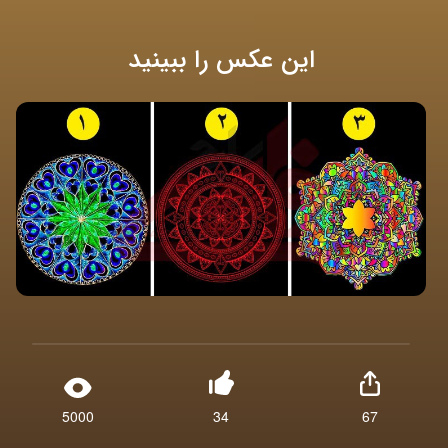
این عکس را ببینید
5000
34
67