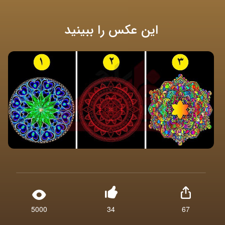
این عکس را ببینید
5000
34
67