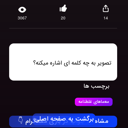
3067
20
14
تصویر به چه کلمه ای اشاره میکنه؟
برچسب ها
معماهای غلطنامه
برگشت به صفحه اصلی
مشاهده جواب در بازی معماگرام 👇