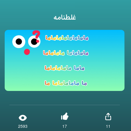
غلطنامه
2593
17
11