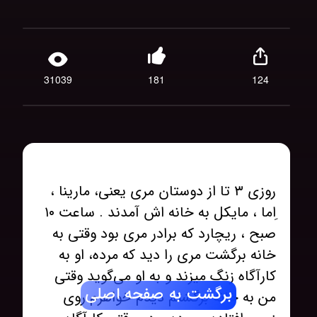
31039
181
124
روزی ۳ تا از دوستان مری یعنی، مارینا ،
ِاما ، مایکل به خانه اش آمدند . ساعت ۱۰
صبح ، ریچارد که برادر مری بود وقتی به
خانه برگشت مری را دید که مرده، او به
کارآگاه زنگ میزند و به او می‌گوید وقتی
برگشت به صفحه اصلی
من به خانه برگشتم دیدم خواهرم روی