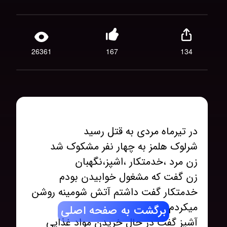
26361
167
134
خدمتکار گفت داشتم آتش شومینه روشن
برگشت به صفحه اصلی
آشپز گفت در حال خریدن مواد غذایی