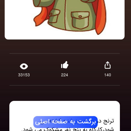
33153
224
140
ترنج در صبح روز شنبه کشته می
برگشت به صفحه اصلی