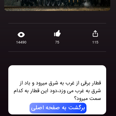
14490
75
115
قطار برقی از غرب به شرق میرود و باد از
شرق به غرب می وزد،دود این قطار به کدام
سمت میرود؟
برگشت به صفحه اصلی