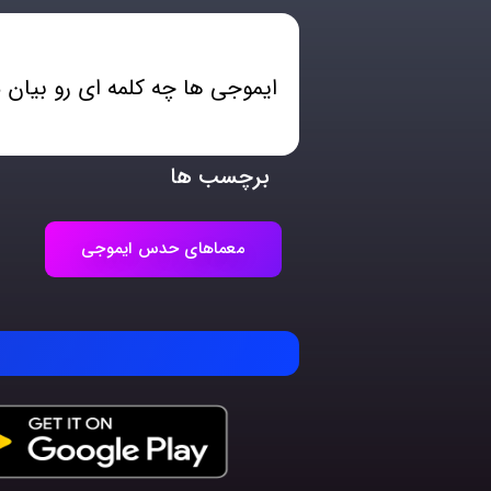
ایموجی ها چه کلمه ای رو بیان م
برچسب ها
معماهای حدس ایموجی