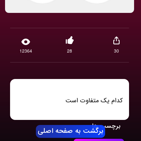
12364
28
30
کدام یک متفاوت است
برچسب ها
برگشت به صفحه اصلی