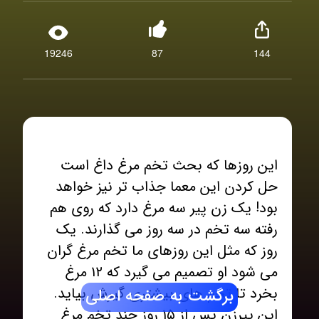
19246
87
144
این روزها که بحث تخم مرغ داغ است
حل کردن این معما جذاب تر نیز خواهد
بود! یک زن پیر سه مرغ دارد که روی هم
رفته سه تخم در سه روز می گذارند. یک
روز که مثل این روزهای ما تخم مرغ گران
می شود او تصمیم می گیرد که ۱۲ مرغ
بخرد تا تخم های بیشتری گیرش بیاید.
برگشت به صفحه اصلی
این پیرزن پس از ۱۵ روز چند تخم مرغ