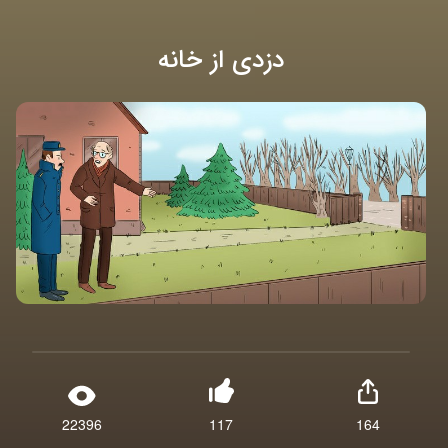
دزدی از خانه
22396
117
164