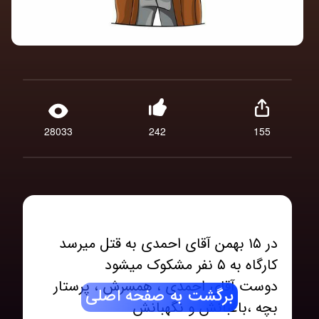
28033
242
155
دوست آقای احمدی ، همسرش ، پرستار
برگشت به صفحه اصلی