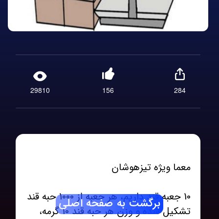
29810
156
284
10 جعبه قند داریم، هر جعبه از 1000 حبه قند
برگشت به صفحه اصلی
تشکیل شده و وزن هر حبه قند 10 گرمه،