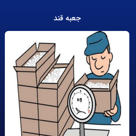
جعبه قند