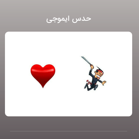
حدس ایموجی