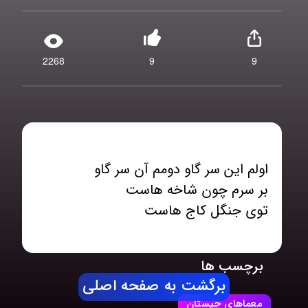
2268
9
9
توی جنگل کاج هاست
برچسب ها
برگشت به صفحه اصلی
معماهای چیستان