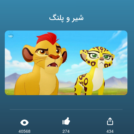
شیر و پلنگ
40568
274
434