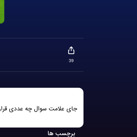
39
جای علامت سوال چه عددی قرار
برچسب ها