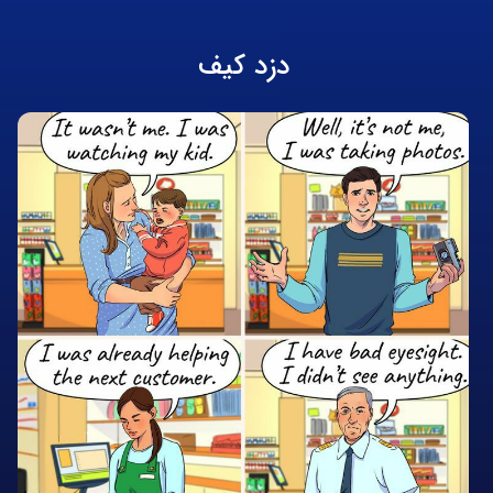
دزد کیف