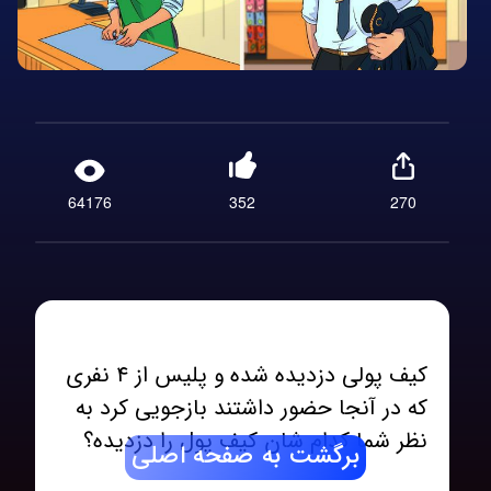
64176
352
270
کیف پولی دزدیده شده و پلیس از ۴ نفری
که در آنجا حضور داشتند بازجویی کرد به
برگشت به صفحه اصلی