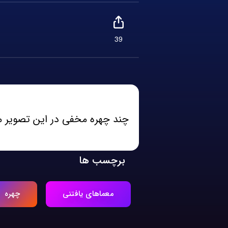
39
چند چهره مخفی در این تصویر می
برچسب ها
معماهای یافتنی
چهره