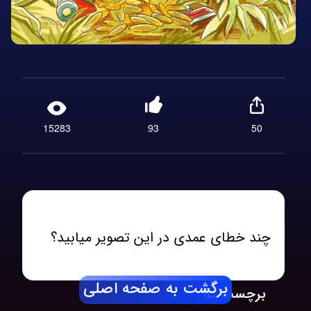
15283
93
50
چند خطای عمدی در این تصویر میابید؟
برگشت به صفحه اصلی
برچسب ها