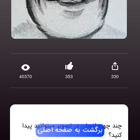
40370
353
330
چند چهره انسان در تصویر میتوانید پیدا
برگشت به صفحه اصلی
کنید؟