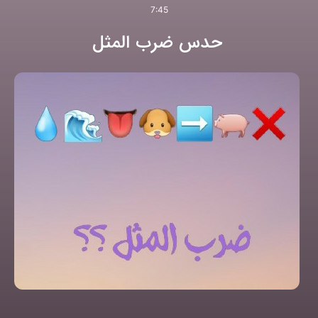
7:45
حدس ضرب المثل