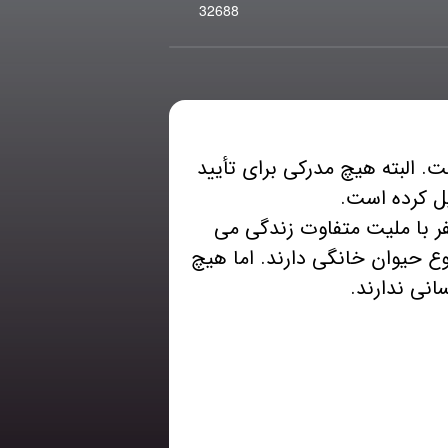
32688
 البته هیچ مدرکی برای تأیید
فر با ملیت متفاوت زندگی می
 حیوان خانگی دارند. اما هیچ