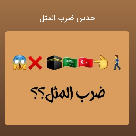
حدس ضرب المثل