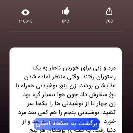
116610
843
708
مرد و زنی برای خوردن ناهار به یک
رستوران رفتند. وقتی منتظر آماده شدن
غذایشان بودند، زن پنج نوشیدنی همراه با
یخ سفارش داد چون هوا بسیار گرم بود.
زن چهار تا از نوشیدنی ها را یکجا سر
کشید. نوشیدنی پنجم را هم کمی بعد مرد
خورد. بعد از مدتی، حال مرد بد شد و از
برگشت به صفحه اصلی
دنیا رفت. به گفته ی پزشکان هر پنج