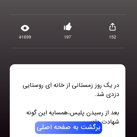
41699
197
152
در یک روز زمستانی از خانه ای روستایی
بعد از رسیدن پلیس،همسایه این گونه
برگشت به صفحه اصلی