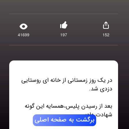
41699
197
152
در یک روز زمستانی از خانه ای روستایی
بعد از رسیدن پلیس،همسایه این گونه
برگشت به صفحه اصلی