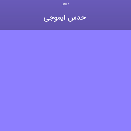
3:07
حدس ایموجی