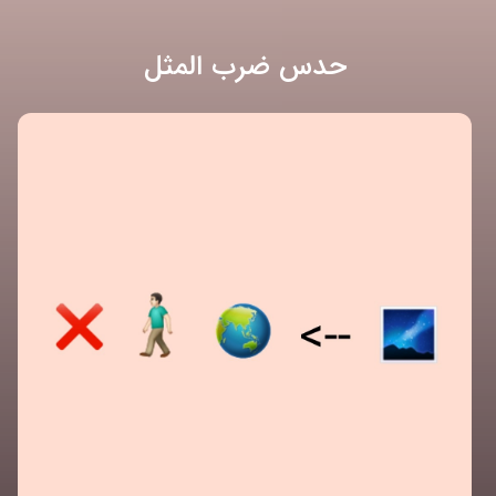
حدس ضرب المثل