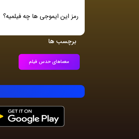
رمز این ایموجی ها چه فیلمیه؟
برچسب ها
معماهای حدس فیلم