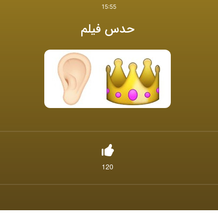
15:55
حدس فیلم
120