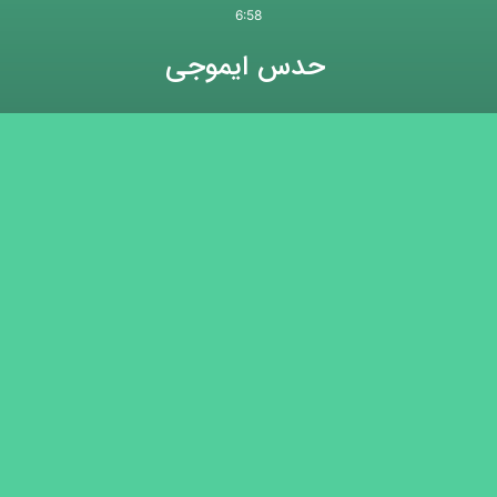
6:58
حدس ایموجی