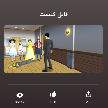
قاتل کیست
65542
356
289