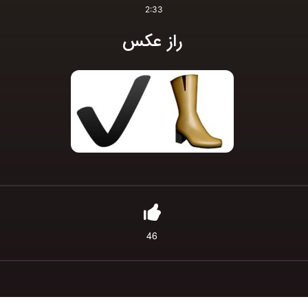
2:33
راز عکس
46