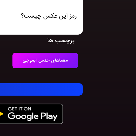
رمز این عکس چیست؟
برچسب ها
معماهای حدس ایموجی