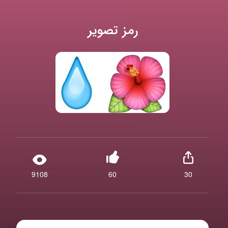
رمز تصویر
9108
60
30