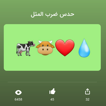
حدس ضرب المثل
6458
45
32