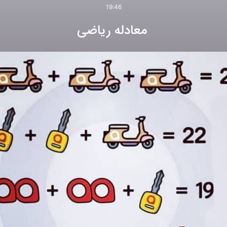
19:46
معادله ریاضی