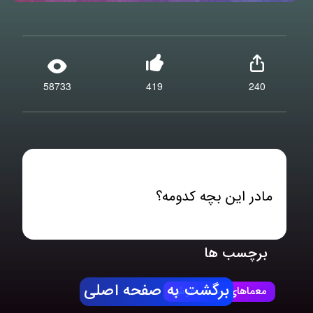
58733
419
240
مادر این بچه کدومه؟
برچسب ها
برگشت به صفحه اصلی
معماهای تست هوش