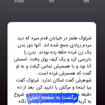
51520
331
399
شرلوک هلمز در خیابان قدم میزد که دید
مردم زیادی جمع شده اند. آنها دور بدن
یک زن مُرده حلقه زده بودند. بدن را
بازرسی کرد و یک کیف پول یافت. اسمش
آنا بود و با همسرش تماس گرفت و به او
شوهرش گفت امکان ندارد. شرلوک گفت
بیا اینجا و مرگش را تایید کن. بعد از ده
دقیقه شوهرش آمد و جسد را دید و شروع
برگشت به صفحه اصلی
به گریه کرد. شرلوک به افسر پلیس نگاه