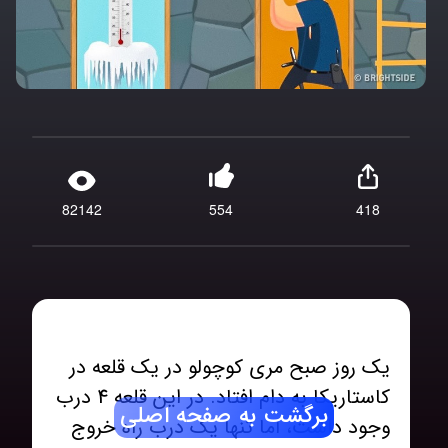
82142
554
418
یک روز صبح مری کوچولو در یک قلعه در
کاستاریکا به دام افتاد. در این قلعه 4 درب
برگشت به صفحه اصلی
وجود داشت، اما تنها یک درب راه خروج