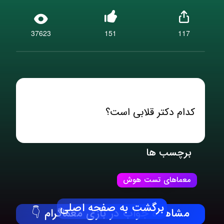
37623
151
117
کدام دکتر قلابی است؟
برچسب ها
معماهای تست هوش
برگشت به صفحه اصلی
مشاهده جواب در بازی معماگرام 👇