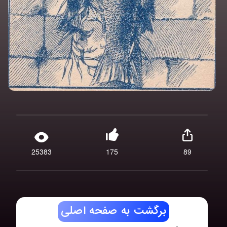
25383
175
89
برگشت به صفحه اصلی