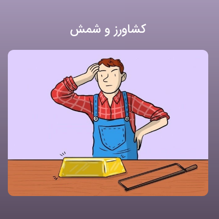
کشاورز و شمش