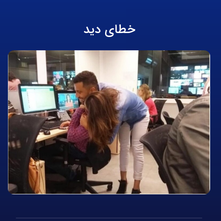
خطای دید