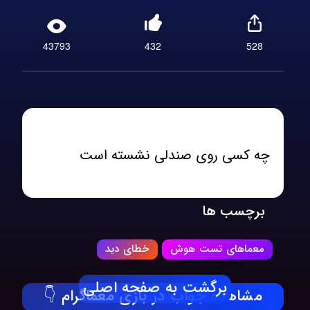
43793
432
528
چه کسی روی صندلی نشسته است
برچسب ها
معماهای تست هوش
خطای دید
برگشت به صفحه اصلی
مشاهده جواب در بازی معماگرام 👇