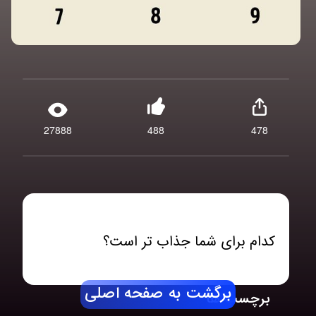
27888
488
478
کدام برای شما جذاب تر است؟
برگشت به صفحه اصلی
برچسب ها