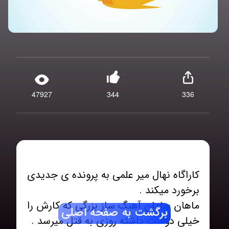
47927
344
336
کاراگاه نهال میر علمی به پرونده ی جدیدی
ماهان سامان آهنگ ساز بزرگی که کارش را
برگشت به صفحه اصلی