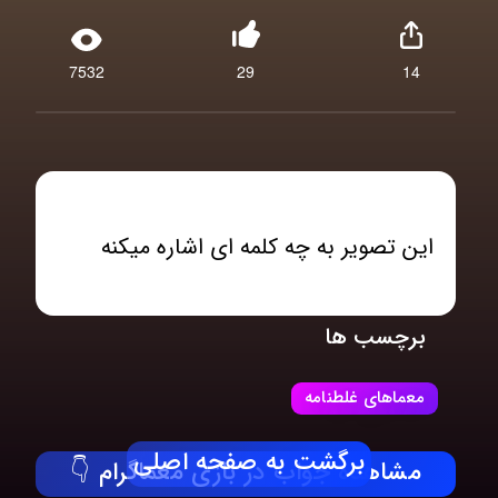
7532
29
14
این تصویر به چه کلمه ای اشاره میکنه
برچسب ها
معماهای غلطنامه
برگشت به صفحه اصلی
مشاهده جواب در بازی معماگرام 👇